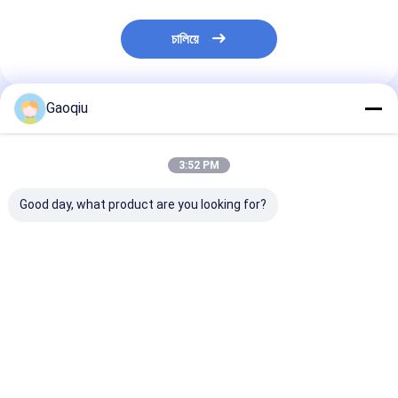
চালিয়ে
Gaoqiu
প্রস্তাবিত পণ্য
3:52 PM
Good day, what product are you looking for?
2-অ্যামিনোথিয়াজল
59626-33-4 2-
107-91-5 2-জৈব মধ
[(Tribromomethyl)Sulfonyl]Pyridine
সিরিজের সায়ানোসেটা
অফ অর্গানিক ইন্টারমিডিয়েট সিরিজ
ভালো দাম
ভালো দাম
ভালো দাম