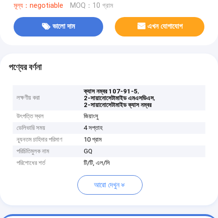
মূল্য：negotiable
MOQ：10 গ্রাম
ভালো দাম
এখন যোগাযোগ
পণ্যের বর্ণনা
,
ক্যাস নম্বর 107-91-5
লক্ষণীয় করা
,
2-সায়ানোসেটামাইড এমএসডিএস
2-সায়ানোসেটামাইড ক্যাস নম্বর
উৎপত্তি স্থল
জিয়াংসু
ডেলিভারি সময়
4 সপ্তাহ
ন্যূনতম চাহিদার পরিমাণ
10 গ্রাম
পরিচিতিমুলক নাম
GQ
পরিশোধের শর্ত
টি/টি, এল/সি
আরো দেখুন