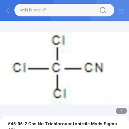
1
/
1
545-06-2 Cas No Trichloroacetonitrile Msds Sigma