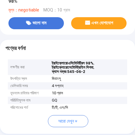
98%
মূল্য：negotiable
MOQ：10 গ্রাম
ভালো দাম
এখন যোগাযোগ
পণ্যের বর্ণনা
,
ট্রাইক্লোরোএসিটোনিট্রিল 98%
লক্ষণীয় করা
,
ট্রাইক্লোরোসেটোনিট্রাইল সিগমা
ক্যাস নম্বর 545-06-2
উৎপত্তি স্থল
জিয়াংসু
ডেলিভারি সময়
4 সপ্তাহ
ন্যূনতম চাহিদার পরিমাণ
10 গ্রাম
পরিচিতিমুলক নাম
GQ
পরিশোধের শর্ত
টি/টি, এল/সি
আরো দেখুন